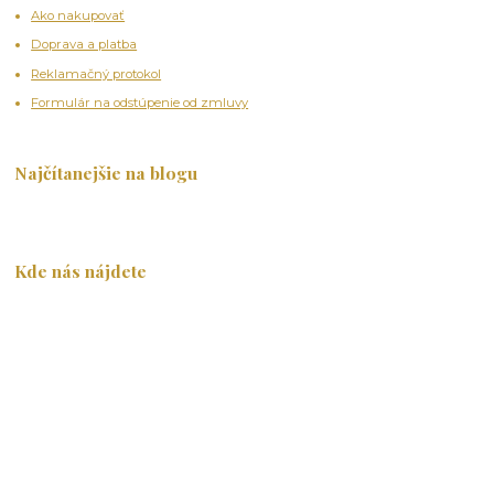
Ako nakupovať
Doprava a platba
Reklamačný protokol
Formulár na odstúpenie od zmluvy
Najčítanejšie na blogu
Kde nás nájdete