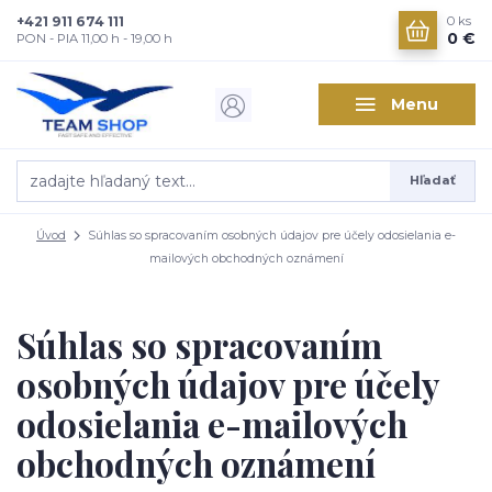
+421 911 674 111
0
ks
0 €
PON - PIA 11,00 h - 19,00 h
Menu
Hľadať
Úvod
Súhlas so spracovaním osobných údajov pre účely odosielania e-
mailových obchodných oznámení
Súhlas so spracovaním
osobných údajov pre účely
odosielania e-mailových
obchodných oznámení