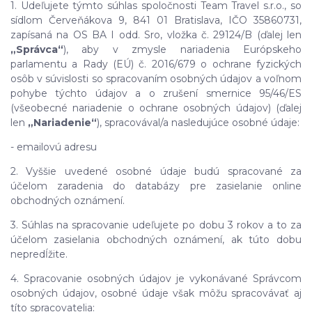
1. Udeľujete týmto súhlas spoločnosti Team Travel s.r.o., so
sídlom Červeňákova 9, 841 01 Bratislava, IČO 35860731,
zapísaná na OS BA I odd. Sro, vložka č. 29124/B (ďalej len
„Správca“
), aby v zmysle nariadenia Európskeho
parlamentu a Rady (EÚ) č. 2016/679 o ochrane fyzických
osôb v súvislosti so spracovaním osobných údajov a voľnom
pohybe týchto údajov a o zrušení smernice 95/46/ES
(všeobecné nariadenie o ochrane osobných údajov) (ďalej
len
„Nariadenie“
), spracovával/a nasledujúce osobné údaje:
- emailovú adresu
2. Vyššie uvedené osobné údaje budú spracované za
účelom zaradenia do databázy pre zasielanie online
obchodných oznámení.
3. Súhlas na spracovanie udeľujete po dobu 3 rokov a to za
účelom zasielania obchodných oznámení, ak túto dobu
nepredĺžite.
4. Spracovanie osobných údajov je vykonávané Správcom
osobných údajov, osobné údaje však môžu spracovávať aj
títo spracovatelia: