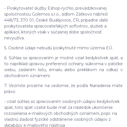
- Poskytovateľ služby Eshop-rychlo, prevádzkovanej
spoločnosťou Golemos s.r.o., sídlom Zátkovo nábřeží
448/73, 370 01, České Budějovice, ČR, prípadne ďalší
poskytovatelia spracovateľských softvérov, služieb a
aplikácií, ktorých však v súčasnej dobe spoločnosť
nevyužíva.
5. Osobné údaje nebudú poskytnuté mimo územia EÚ.
6. Súhlas so spracovaním je možné vziať kedykoľvek späť, a
to
napríklad úpravou preferencií ochrany súkromia v pätičke
webu, zaslaním listu, emailu alebo preklikom na odkaz v
obchodnom oznámení.
7. Vezmite prosíme na vedomie, že podľa Nariadenia máte
právo:
- vziať súhlas so spracovaním osobných údajov kedykoľvek
späť, toto späť vzatie bude mať za následok
ukončenie
rozosielania e-mailových obchodných oznámení, popr. na
vlastnú žiadosť fyzické odstránenie osobných údajov z
databázy e-mailového nástroja