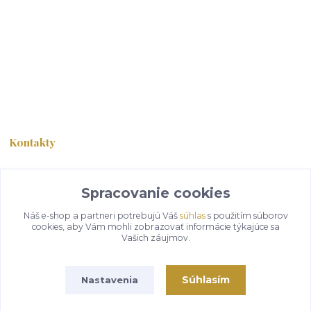
Kontakty
Info linka
Spracovanie cookies
+421 911 674 111
PON - PIA 11,00 h - 19,00 h
Náš e-shop a partneri potrebujú Váš
súhlas
s použitím súborov
cookies, aby Vám mohli zobrazovať informácie týkajúce sa
info@teamshop.sk
Vašich záujmov.
Súhlasím
Nastavenia