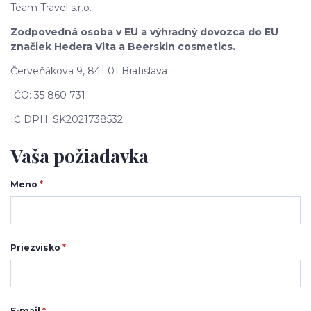
Team Travel s.r.o.
Zodpovedná osoba v EU a výhradný dovozca do EU
značiek Hedera Vita a Beerskin cosmetics.
Červeňákova 9, 841 01 Bratislava
IČO: 35 860 731
IČ DPH: SK2021738532
Vaša požiadavka
Meno
*
Priezvisko
*
E-mail
*