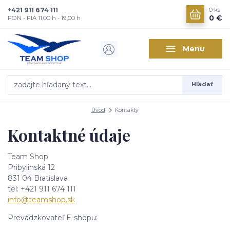
+421 911 674 111
0
ks
0 €
PON - PIA 11,00 h - 19,00 h
Menu
Hľadať
Úvod
Kontakty
Kontaktné údaje
Team Shop
Pribylinská 12
831 04 Bratislava
tel: +421 911 674 111
info@teamshop.sk
Prevádzkovateľ E-shopu: